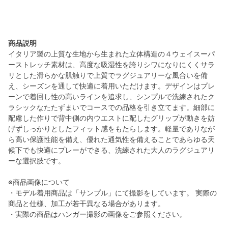
商品説明
イタリア製の上質な生地から生まれた立体構造の４ウェイスーパ
ーストレッチ素材は、高度な吸湿性を誇りシワになりにくくサラ
リとした滑らかな肌触りで上質でラグジュアリーな風合いを備
え、シーズンを通して快適に着用いただけます。デザインはプレ
ーンで着回し性の高いラインを追求し、シンプルで洗練されたク
ラシックなたたずまいでコースでの品格を引き立てます。細部に
配慮した作りで背中側の内ウエストに配したグリップが動きを妨
げずしっかりとしたフィット感をもたらします。軽量でありなが
ら高い保護性能を備え、優れた通気性を備えることであらゆる天
候下でも快適にプレーができる、洗練された大人のラグジュアリ
ーな選択肢です。
※商品画像について
・モデル着用商品は「サンプル」にて撮影をしています。 実際の
商品と仕様、加工が若干異なる場合があります。
・実際の商品はハンガー撮影の画像をご参照ください。