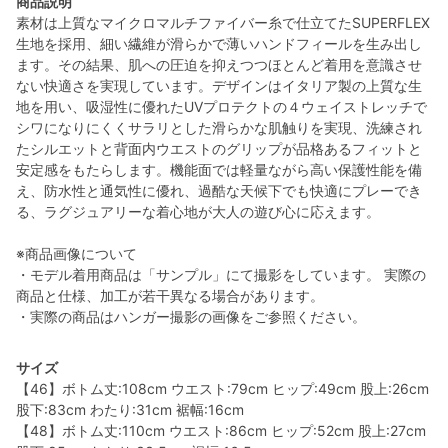
商品説明
素材は上質なマイクロマルチファイバー糸で仕立てたSUPERFLEX
生地を採用、細い繊維が滑らかで薄いハンドフィールを生み出し
ます。その結果、肌への圧迫を抑えつつほとんど着用を意識させ
ない快適さを実現しています。デザインはイタリア製の上質な生
地を用い、吸湿性に優れたUVプロテクトの４ウェイストレッチで
シワになりにくくサラリとした滑らかな肌触りを実現、洗練され
たシルエットと背面内ウエストのグリップが品格あるフィットと
安定感をもたらします。機能面では軽量ながら高い保護性能を備
え、防水性と通気性に優れ、過酷な天候下でも快適にプレーでき
る、ラグジュアリーな着心地が大人の遊び心に応えます。
※商品画像について
・モデル着用商品は「サンプル」にて撮影をしています。 実際の
商品と仕様、加工が若干異なる場合があります。
・実際の商品はハンガー撮影の画像をご参照ください。
サイズ
【46】ボトム丈:108cm ウエスト:79cm ヒップ:49cm 股上:26cm
股下:83cm わたり:31cm 裾幅:16cm
【48】ボトム丈:110cm ウエスト:86cm ヒップ:52cm 股上:27cm