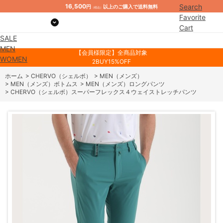
16,500
Search
円
以上のご購入で送料無料
（税込）
Favorite
Cart
SALE
Mypage
MEN
【会員様限定】全商品対象
WOMEN
2BUY15%OFF
ホーム
>
CHERVO（シェルボ）
>
MEN（メンズ）
>
MEN（メンズ）ボトムス
>
MEN（メンズ）ロングパンツ
>
CHERVO（シェルボ）スーパーフレックス４ウェイストレッチパンツ