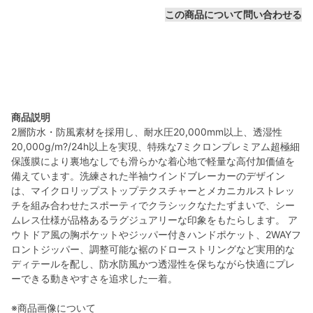
この商品について問い合わせる
商品説明
2層防水・防風素材を採用し、耐水圧20,000mm以上、透湿性
20,000g/m?/24h以上を実現、特殊な7ミクロンプレミアム超極細
保護膜により裏地なしでも滑らかな着心地で軽量な高付加価値を
備えています。洗練された半袖ウインドブレーカーのデザイン
は、マイクロリップストップテクスチャーとメカニカルストレッ
チを組み合わせたスポーティでクラシックなたたずまいで、シー
ムレス仕様が品格あるラグジュアリーな印象をもたらします。 ア
ウトドア風の胸ポケットやジッパー付きハンドポケット、2WAYフ
ロントジッパー、調整可能な裾のドローストリングなど実用的な
ディテールを配し、防水防風かつ透湿性を保ちながら快適にプレ
ーできる動きやすさを追求した一着。
※商品画像について