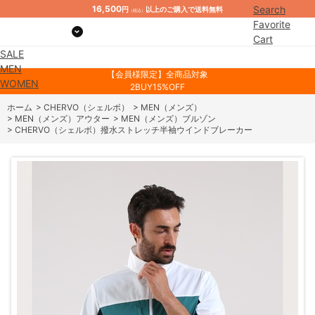
16,500
Search
円
以上のご購入で送料無料
（税込）
Favorite
Cart
SALE
Mypage
MEN
【会員様限定】全商品対象
WOMEN
2BUY15%OFF
ホーム
>
CHERVO（シェルボ）
>
MEN（メンズ）
>
MEN（メンズ）アウター
>
MEN（メンズ）ブルゾン
>
CHERVO（シェルボ）撥水ストレッチ半袖ウインドブレーカー