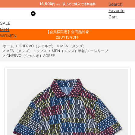
16,500
Search
円
以上のご購入で送料無料
（税込）
Favorite
Cart
SALE
Mypage
MEN
【会員様限定】全商品対象
WOMEN
2BUY15%OFF
ホーム
>
CHERVO（シェルボ）
>
MEN（メンズ）
>
MEN（メンズ）トップス
>
MEN（メンズ）半袖/ノースリーブ
>
CHERVO（シェルボ）AGREE