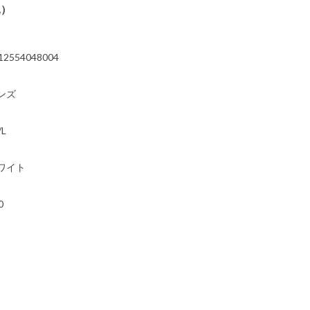
込）
12554048004
ンズ
/L
ワイト
0