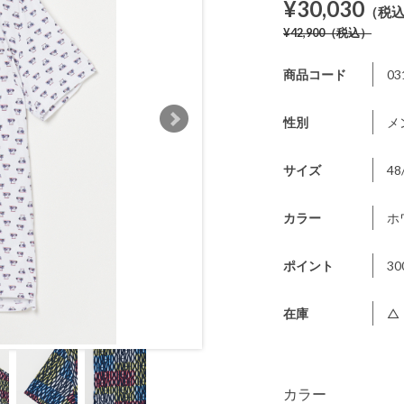
¥30,030
（税
¥42,900
（税込）
商品コード
03
性別
メ
サイズ
48
カラー
ホ
ポイント
30
在庫
△
カラー