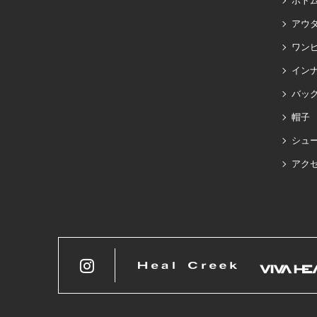
ボト
アウ
ワン
イン
バッグ
帽子
シュ
アク