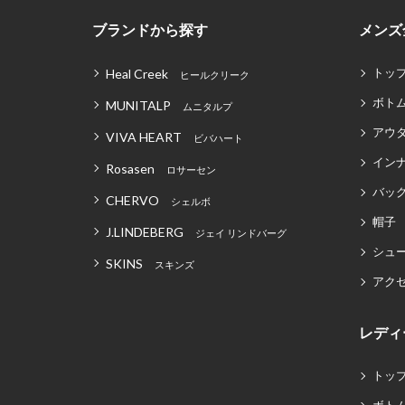
ブランドから探す
メンズ
トッ
Heal Creek
ヒールクリーク
ボト
MUNITALP
ムニタルプ
アウ
VIVA HEART
ビバハート
イン
Rosasen
ロサーセン
バッグ
CHERVO
シェルボ
帽子
J.LINDEBERG
ジェイ リンドバーグ
シュ
SKINS
スキンズ
アク
レディ
トッ