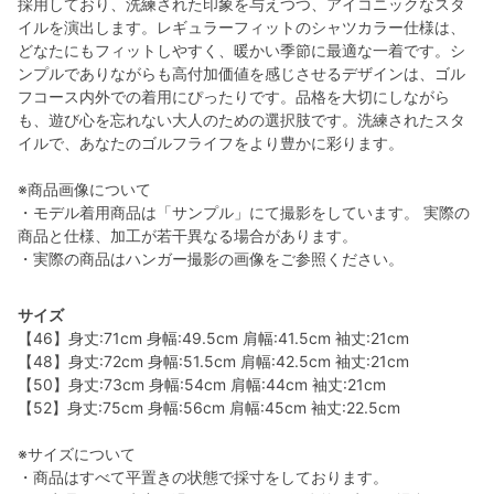
採用しており、洗練された印象を与えつつ、アイコニックなスタ
イルを演出します。レギュラーフィットのシャツカラー仕様は、
どなたにもフィットしやすく、暖かい季節に最適な一着です。シ
ンプルでありながらも高付加価値を感じさせるデザインは、ゴル
フコース内外での着用にぴったりです。品格を大切にしながら
も、遊び心を忘れない大人のための選択肢です。洗練されたスタ
イルで、あなたのゴルフライフをより豊かに彩ります。
※商品画像について
・モデル着用商品は「サンプル」にて撮影をしています。 実際の
商品と仕様、加工が若干異なる場合があります。
・実際の商品はハンガー撮影の画像をご参照ください。
サイズ
【46】身丈:71cm 身幅:49.5cm 肩幅:41.5cm 袖丈:21cm
【48】身丈:72cm 身幅:51.5cm 肩幅:42.5cm 袖丈:21cm
【50】身丈:73cm 身幅:54cm 肩幅:44cm 袖丈:21cm
【52】身丈:75cm 身幅:56cm 肩幅:45cm 袖丈:22.5cm
※サイズについて
・商品はすべて平置きの状態で採寸をしております。