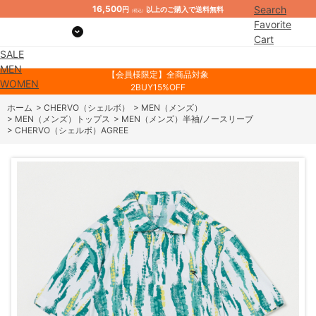
16,500
Search
円
以上のご購入で送料無料
（税込）
Favorite
Cart
SALE
Mypage
MEN
【会員様限定】全商品対象
WOMEN
2BUY15%OFF
ホーム
>
CHERVO（シェルボ）
>
MEN（メンズ）
>
MEN（メンズ）トップス
>
MEN（メンズ）半袖/ノースリーブ
>
CHERVO（シェルボ）AGREE