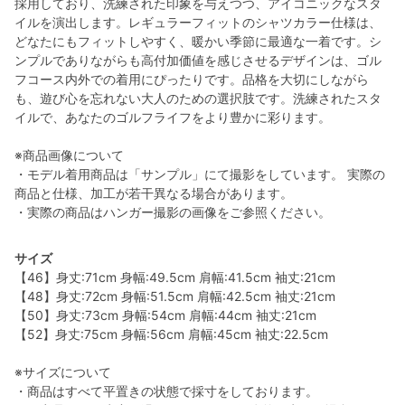
採用しており、洗練された印象を与えつつ、アイコニックなスタ
イルを演出します。レギュラーフィットのシャツカラー仕様は、
どなたにもフィットしやすく、暖かい季節に最適な一着です。シ
ンプルでありながらも高付加価値を感じさせるデザインは、ゴル
フコース内外での着用にぴったりです。品格を大切にしながら
も、遊び心を忘れない大人のための選択肢です。洗練されたスタ
イルで、あなたのゴルフライフをより豊かに彩ります。
※商品画像について
・モデル着用商品は「サンプル」にて撮影をしています。 実際の
商品と仕様、加工が若干異なる場合があります。
・実際の商品はハンガー撮影の画像をご参照ください。
サイズ
【46】身丈:71cm 身幅:49.5cm 肩幅:41.5cm 袖丈:21cm
【48】身丈:72cm 身幅:51.5cm 肩幅:42.5cm 袖丈:21cm
【50】身丈:73cm 身幅:54cm 肩幅:44cm 袖丈:21cm
【52】身丈:75cm 身幅:56cm 肩幅:45cm 袖丈:22.5cm
※サイズについて
・商品はすべて平置きの状態で採寸をしております。