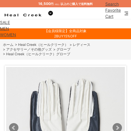
16,500
Search
円
以上のご購入で送料無料
（税込）
Favorite
Cart
SALE
Mypage
MEN
【会員様限定】全商品対象
WOMEN
2BUY15%OFF
ホーム
>
Heal Creek（ヒールクリーク）
>
レディース
>
アクセサリー／その他グッズ
>
グローブ
>
Heal Creek（ヒールクリーク）グローブ