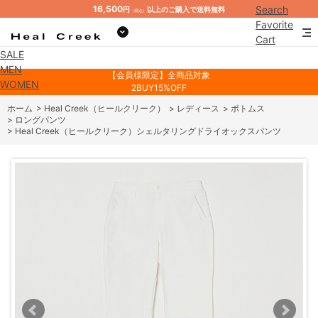
16,500
Search
円
以上のご購入で送料無料
（税込）
Favorite
Cart
SALE
Mypage
MEN
【会員様限定】全商品対象
WOMEN
2BUY15%OFF
ホーム
>
Heal Creek（ヒールクリーク）
>
レディース
>
ボトムス
>
ロングパンツ
>
Heal Creek（ヒールクリーク）シェルタリングドライオックスパンツ