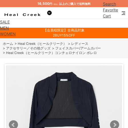
16,500
Search
円
以上のご購入で送料無料
（税込）
Favorite
Cart
SALE
Mypage
MEN
【会員様限定】全商品対象
WOMEN
2BUY15%OFF
ホーム
>
Heal Creek（ヒールクリーク）
>
レディース
>
アクセサリー／その他グッズ
>
フェイスカバー/アームカバー
>
Heal Creek（ヒールクリーク）コンチェロナイロン ボレロ