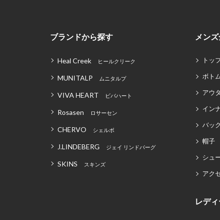
ブランドから探す
メンズ
トッ
Heal Creek
ヒールクリーク
ボト
MUNITALP
ムニタルプ
アウ
VIVA HEART
ビバハート
イン
Rosasen
ロサーセン
バッグ
CHERVO
シェルボ
帽子
J.LINDEBERG
ジェイ リンドバーグ
シュ
SKINS
スキンズ
アク
レディ