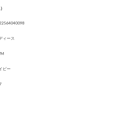
込）
22564040098
ディース
/M
イビー
7