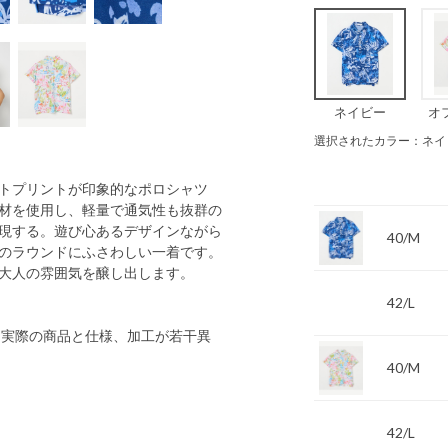
ネイビー
オ
選択されたカラー：ネイ
トプリントが印象的なポロシャツ
材を使用し、軽量で通気性も抜群の
現する。遊び心あるデザインながら
40/M
のラウンドにふさわしい一着です。
大人の雰囲気を醸し出します。
42/L
 実際の商品と仕様、加工が若干異
40/M
42/L