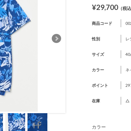
¥29,700
（税
商品コード
00
性別
レ
サイズ
40
カラー
ネ
ポイント
29
在庫
△
カラー