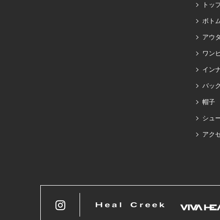
トッ
ボト
アウ
ワン
イン
バッグ
帽子
シュ
アク