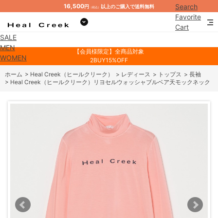
16,500
Search
円
以上のご購入で送料無料
（税込）
Favorite
Cart
SALE
Mypage
MEN
【会員様限定】全商品対象
WOMEN
2BUY15%OFF
ホーム
>
Heal Creek（ヒールクリーク）
>
レディース
>
トップス
>
長袖
>
Heal Creek（ヒールクリーク）リヨセルウォッシャブルベア天モックネック