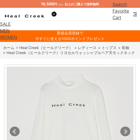
16,500
Search
円
以上のご購入で送料無料
（税込）
Favorite
Cart
SALE
Mypage
MEN
新規会員登録で
WOMEN
今すぐに使える1000ポイントプレゼント
ホーム
>
Heal Creek（ヒールクリーク）
>
レディース
>
トップス
>
長袖
>
Heal Creek（ヒールクリーク）リヨセルウォッシャブルベア天モックネック