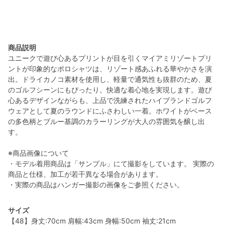
商品説明
ユニークで遊び心あるプリントが目を引くマイアミリゾートプリ
ントが印象的なポロシャツは、リゾート感あふれる華やかさを演
出。ドライカノコ素材を使用し、軽量で通気性も抜群のため、夏
のゴルフシーンにもぴったり。快適な着心地を実現します。遊び
心あるデザインながらも、上品で洗練されたハイブランドゴルフ
ウェアとして夏のラウンドにふさわしい一着。ホワイトがベース
の多色柄とブルー基調のカラーリングが大人の雰囲気を醸し出
す。
※商品画像について
・モデル着用商品は「サンプル」にて撮影をしています。 実際の
商品と仕様、加工が若干異なる場合があります。
・実際の商品はハンガー撮影の画像をご参照ください。
サイズ
【48】身丈:70cm 肩幅:43cm 身幅:50cm 袖丈:21cm