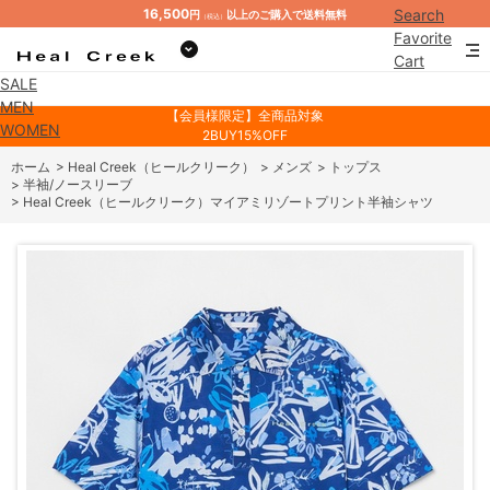
16,500
Search
円
以上のご購入で送料無料
（税込）
Favorite
Cart
SALE
Mypage
MEN
【会員様限定】全商品対象
WOMEN
2BUY15%OFF
ホーム
>
Heal Creek（ヒールクリーク）
>
メンズ
>
トップス
>
半袖/ノースリーブ
>
Heal Creek（ヒールクリーク）マイアミリゾートプリント半袖シャツ