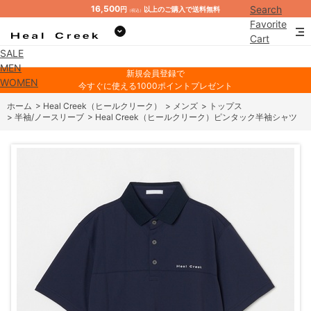
16,500
Search
円
以上のご購入で送料無料
（税込）
Favorite
Cart
SALE
Mypage
MEN
新規会員登録で
WOMEN
今すぐに使える1000ポイントプレゼント
ホーム
>
Heal Creek（ヒールクリーク）
>
メンズ
>
トップス
>
半袖/ノースリーブ
>
Heal Creek（ヒールクリーク）ピンタック半袖シャツ