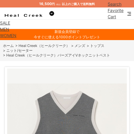
16,500
Search
円
以上のご購入で送料無料
（税込）
Favorite
Cart
SALE
Mypage
MEN
新規会員登録で
WOMEN
今すぐに使える1000ポイントプレゼント
ホーム
>
Heal Creek（ヒールクリーク）
>
メンズ
>
トップス
>
ニット/セーター
>
Heal Creek（ヒールクリーク）バーズアイVネックニットベスト