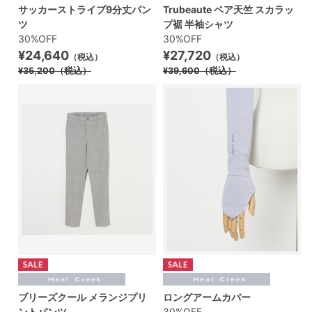
サッカーストライプ9分丈パン
Trubeaute ベア天竺 スカラッ
ツ
プ裾 半袖シャツ
30%OFF
30%OFF
¥24,640
¥27,720
（税込）
（税込）
¥35,200
（税込）
¥39,600
（税込）
ブリーズクール メランジプリ
ロングアームカバー
ントパンツ
30%OFF