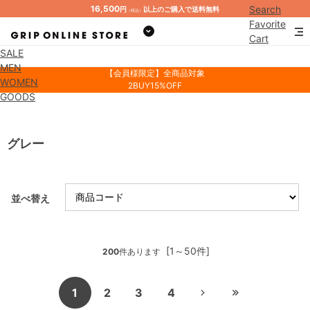
16,500
Search
円
以上のご購入で送料無料
（税込）
Favorite
Cart
SALE
Mypage
MEN
【会員様限定】全商品対象
WOMEN
2BUY15%OFF
GOODS
グレー
並べ替え
[1～50件]
200
件あります
1
2
3
4