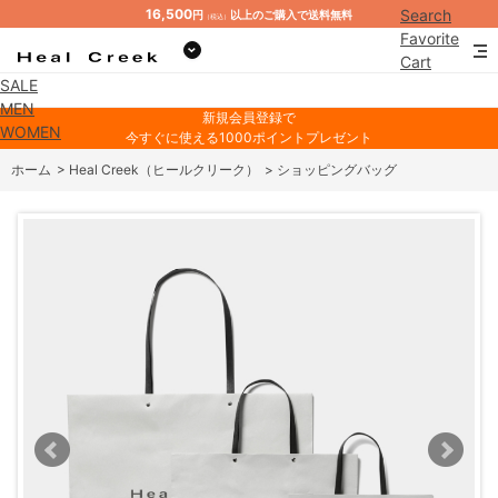
16,500
Search
円
以上のご購入で送料無料
（税込）
Favorite
Cart
SALE
Mypage
MEN
新規会員登録で
WOMEN
今すぐに使える1000ポイントプレゼント
ホーム
>
Heal Creek（ヒールクリーク）
>
ショッピングバッグ