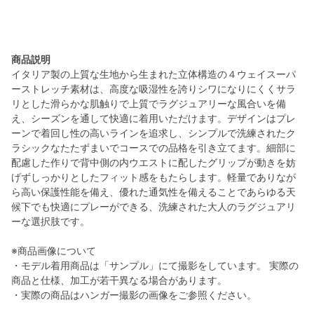
商品説明
イタリア製の上質な生地から生まれた立体構造の４ウェイスーパ
ーストレッチ素材は、高度な吸湿性を誇りシワになりにくくサラ
リとした滑らかな肌触りで上質でラグジュアリーな風合いを備
え、シーズンを通して快適に着用いただけます。デザインはプレ
ーンで着回し性の高いラインを追求し、シンプルで洗練されたク
ラシックなたたずまいでコースでの品格を引き立てます。細部に
配慮した作りで背中側の内ウエストに配したグリップが動きを妨
げずしっかりとしたフィット感をもたらします。軽量でありなが
ら高い保護性能を備え、優れた通気性を備えることであらゆる天
候下でも快適にプレーができる、洗練された大人のラグジュアリ
ーな選択肢です。
※商品画像について
・モデル着用商品は「サンプル」にて撮影をしています。 実際の
商品と仕様、加工が若干異なる場合があります。
・実際の商品はハンガー撮影の画像をご参照ください。