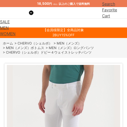
16,500
Search
円
以上のご購入で送料無料
（税込）
Favorite
Cart
SALE
Mypage
MEN
【会員様限定】全商品対象
WOMEN
2BUY15%OFF
ホーム
>
CHERVO（シェルボ）
>
MEN（メンズ）
>
MEN（メンズ）ボトムス
>
MEN（メンズ）ロングパンツ
>
CHERVO（シェルボ）ドビー４ウェイストレッチパンツ