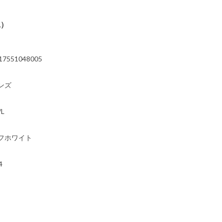
込）
17551048005
ンズ
/L
フホワイト
4