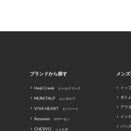
ブランドから探す
メンズ
トッ
Heal Creek
ヒールクリーク
ボト
MUNITALP
ムニタルプ
アウ
VIVA HEART
ビバハート
イン
Rosasen
ロサーセン
バッグ
CHERVO
シェルボ