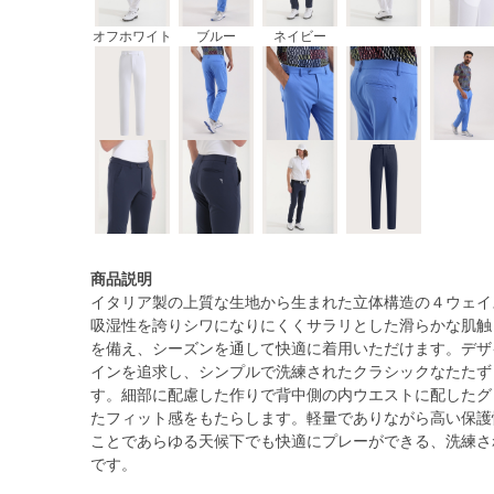
オフホワイト
ブルー
ネイビー
商品説明
イタリア製の上質な生地から生まれた立体構造の４ウェイ
吸湿性を誇りシワになりにくくサラリとした滑らかな肌触
を備え、シーズンを通して快適に着用いただけます。デザ
インを追求し、シンプルで洗練されたクラシックなたたず
す。細部に配慮した作りで背中側の内ウエストに配したグ
たフィット感をもたらします。軽量でありながら高い保護
ことであらゆる天候下でも快適にプレーができる、洗練さ
です。