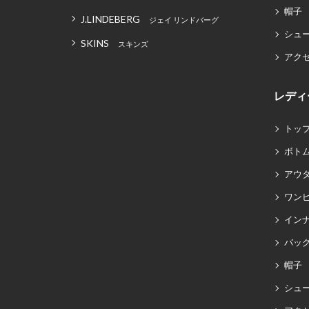
帽子
J.LINDEBERG
ジェイ リンドバーグ
シュ
SKINS
スキンズ
アク
レディ
トッ
ボト
アウ
ワン
イン
バッグ
帽子
シュ