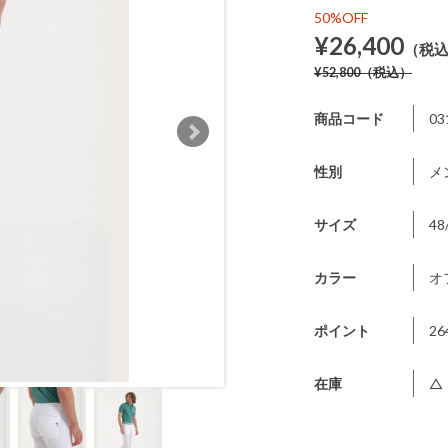
50%OFF
¥26,400
（税
¥52,800
（税込）
商品コード
03
性別
メ
サイズ
48
カラー
オ
ポイント
26
在庫
△