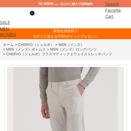
16,500
Search
円
以上のご購入で送料無料
（税込）
Favorite
Cart
SALE
Mypage
MEN
新規会員登録で
WOMEN
今すぐに使える1000ポイントプレゼント
ホーム
>
CHERVO（シェルボ）
>
MEN（メンズ）
>
MEN（メンズ）ボトムス
>
MEN（メンズ）ロングパンツ
>
CHERVO（シェルボ）プラズマティック２ウェイストレッチパンツ