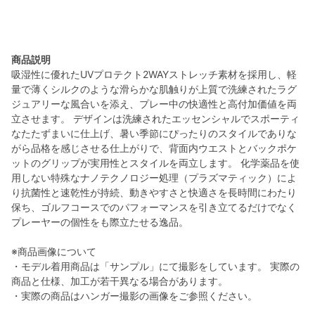
商品説明
吸湿性に優れたUVプロテクト2WAYストレッチ素材を採用し、軽
量で薄くシルクのような滑らかな肌触りが上質で洗練されたラグ
ジュアリーな風合いを添え、プレー中の快適性と高付加価値を両
立させます。 デザインは洗練されたエッセンシャルでスポーティ
なたたずまいに仕上げ、暑い季節にぴったりのスタイルでありな
がら品格を感じさせる仕上がりで、背面内ウエストとバックポケ
ットのグリップが実用性とスタイルを両立します。 化学薬品を使
用しない特殊なナノテクノロジー処理（プラズマティック）によ
り抗菌性と速乾性が持続、動きやすさと快適さを長時間にわたり
保ち、ゴルフコースでのパフォーマンスを引き立てるだけでなく
プレーヤーの個性をも際立たせる逸品。
※商品画像について
・モデル着用商品は「サンプル」にて撮影をしています。 実際の
商品と仕様、加工が若干異なる場合があります。
・実際の商品はハンガー撮影の画像をご参照ください。