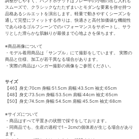
調整がしやすく、ハンドポケットはプレー中の小物の出し入れも
スムーズで、クラシックなたたずまいとモダンな要素を併せ持つ
品格あるシルエットを演出します。軽量で動きやすくシーズンを
通して完璧にフィットする作りは、快適さと高付加価値な機能性
であらゆるゴルフシーンでのパフォーマンスをサポートし、サラ
リとした滑らかな肌触りが最後まで心地よさを保ちます。
※商品画像について
・モデル着用商品は「サンプル」にて撮影をしています。 実際の
商品と仕様、加工が若干異なる場合があります。
・実際の商品はハンガー撮影の画像をご参照ください。
サイズ
【46】身丈:70cm 身幅:51.5cm 肩幅:43.5cm 袖丈:65cm
【48】身丈:73.5cm 身幅:53.5cm 肩幅:44cm 袖丈:65cm
【50】身丈:74.5cm 身幅:54.5cm 肩幅:45.5cm 袖丈:68cm
※サイズについて
・商品はすべて平置きの状態で採寸をしております。
・同商品でも、生産の過程で1～2cmの個体差が生じる場合があり
ます。