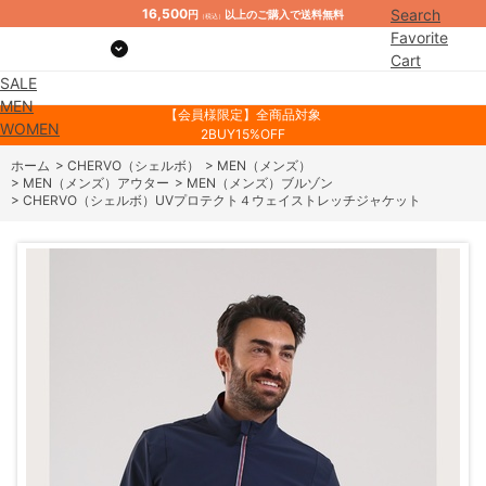
16,500
Search
円
以上のご購入で送料無料
（税込）
Favorite
Cart
SALE
Mypage
MEN
【会員様限定】全商品対象
WOMEN
2BUY15%OFF
ホーム
>
CHERVO（シェルボ）
>
MEN（メンズ）
>
MEN（メンズ）アウター
>
MEN（メンズ）ブルゾン
>
CHERVO（シェルボ）UVプロテクト４ウェイストレッチジャケット