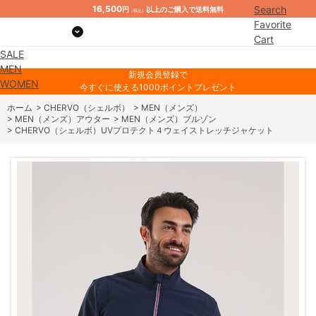
16,500
Search
円
以上のご購入で送料無料
（税込）
Favorite
Cart
SALE
Mypage
MEN
新規会員登録で
WOMEN
今すぐに使える1000ポイントプレゼント
ホーム
>
CHERVO（シェルボ）
>
MEN（メンズ）
>
MEN（メンズ）アウター
>
MEN（メンズ）ブルゾン
>
CHERVO（シェルボ）UVプロテクト４ウェイストレッチジャケット