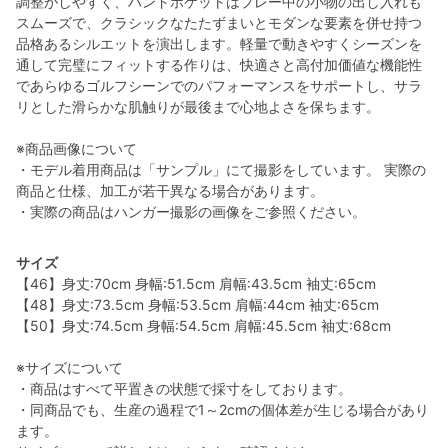
調整がしやすく、ハンドポケットはプレー中の小物の出し入れも
スムーズで、クラシックなたたずまいとモダンな要素を併せ持つ
品格あるシルエットを演出します。軽量で動きやすくシーズンを
通して完璧にフィットする作りは、快適さと高付加価値な機能性
であらゆるゴルフシーンでのパフォーマンスをサポートし、サラ
リとした滑らかな肌触りが最後まで心地よさを保ちます。
※商品画像について
・モデル着用商品は「サンプル」にて撮影をしています。 実際の
商品と仕様、加工が若干異なる場合があります。
・実際の商品はハンガー撮影の画像をご参照ください。
サイズ
【46】身丈:70cm 身幅:51.5cm 肩幅:43.5cm 袖丈:65cm
【48】身丈:73.5cm 身幅:53.5cm 肩幅:44cm 袖丈:65cm
【50】身丈:74.5cm 身幅:54.5cm 肩幅:45.5cm 袖丈:68cm
※サイズについて
・商品はすべて平置きの状態で採寸をしております。
・同商品でも、生産の過程で1～2cmの個体差が生じる場合があり
ます。