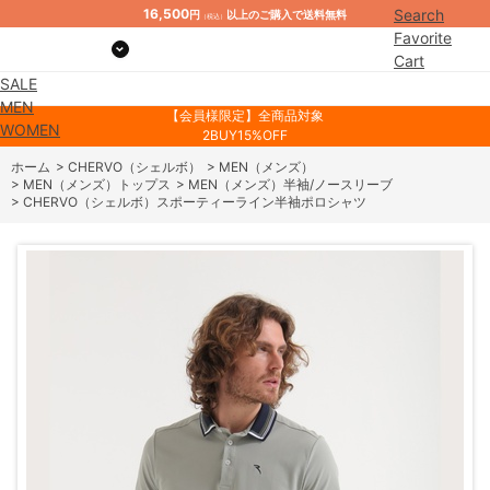
16,500
Search
円
以上のご購入で送料無料
（税込）
Favorite
Cart
SALE
Mypage
MEN
【会員様限定】全商品対象
WOMEN
2BUY15%OFF
ホーム
>
CHERVO（シェルボ）
>
MEN（メンズ）
>
MEN（メンズ）トップス
>
MEN（メンズ）半袖/ノースリーブ
>
CHERVO（シェルボ）スポーティーライン半袖ポロシャツ