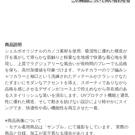
この商品について問い合わせる
商品説明
シェルボオリジナルのカノコ素材を使用、吸湿性に優れた構造が
汗を逃がして滑らかな肌触りと軽量な生地感で快適な着心地を実
現し、上質でラグジュアリーな風合いが長時間のプレーでも品格
を保ち、高付加価値を印象づけます。マルチカラーのリブ編みシ
ャツカラーと袖口という洗練されたディテールがクラシックなた
たずまいにモダンなアクセントを添え、スポーティでありながら
品格を感じさせるデザインがコース上で控えめながら存在感のあ
るスタイリッシュな装いを演出します。UVプロテクト機能と通気
性に優れた構造、そして動きを妨げない設計により軽やかにスイ
ングでき、快適性や高い機能性を両立させた一着。
※商品画像について
・モデル着用商品は「サンプル」にて撮影をしています。 実際の
商品と仕様、加工が若干異なる場合があります。