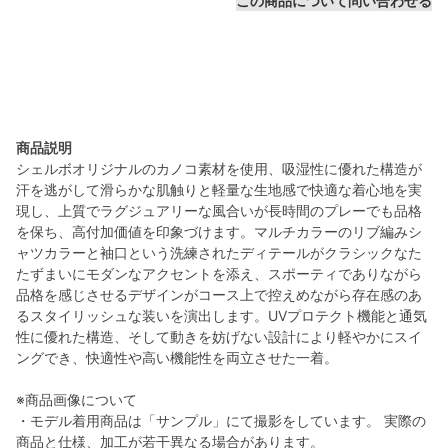
この商品について問い合わせる
商品説明
シェルボオリジナルのカノコ素材を使用、吸湿性に優れた構造が
汗を逃がして滑らかな肌触りと軽量な生地感で快適な着心地を実
現し、上質でラグジュアリーな風合いが長時間のプレーでも品格
を保ち、高付加価値を印象づけます。マルチカラーのリブ編みシ
ャツカラーと袖口という洗練されたディテールがクラシックなた
たずまいにモダンなアクセントを添え、スポーティでありながら
品格を感じさせるデザインがコース上で控えめながら存在感のあ
るスタイリッシュな装いを演出します。UVプロテクト機能と通気
性に優れた構造、そして動きを妨げない設計により軽やかにスイ
ングでき、快適性や高い機能性を両立させた一着。
※商品画像について
・モデル着用商品は「サンプル」にて撮影をしています。 実際の
商品と仕様、加工が若干異なる場合があります。