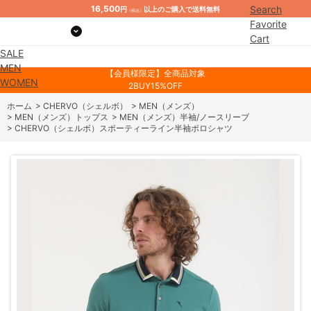
16,500
Search
円
以上のご購入で送料無料
（税込）
Favorite
Cart
SALE
Mypage
MEN
【会員様限定】全商品対象
WOMEN
2BUY15%OFF
ホーム
>
CHERVO（シェルボ）
>
MEN（メンズ）
>
MEN（メンズ）トップス
>
MEN（メンズ）半袖/ノースリーブ
>
CHERVO（シェルボ）スポーティーライン半袖ポロシャツ