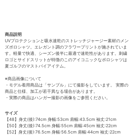
商品説明
UVプロテクションと吸水速乾のストレッチジャージー素材のメン
ズポロシャツ。エレガント調のフラワープリントが施されていま
す。軽量で快適、シーズン後半に最適で速乾性があります。刺繍
ロゴとサイドスリットが特徴のこのアイコニックなポロシャツは
夏ゴルフのマストバイアイテム。
※商品画像について
・モデル着用商品は「サンプル」にて撮影をしています。 実際の
商品と仕様、加工が若干異なる場合があります。
・実際の商品はハンガー撮影の画像をご参照ください。
サイズ
【48】身丈(後):74cm 身幅:53cm 肩幅:43.5cm 袖丈:21cm
【50】身丈(後):74.5cm 身幅:55cm 肩幅:45cm 袖丈:22cm
【52】身丈(後):76.5cm 身幅:56.5cm 肩幅:44cm 袖丈:22cm