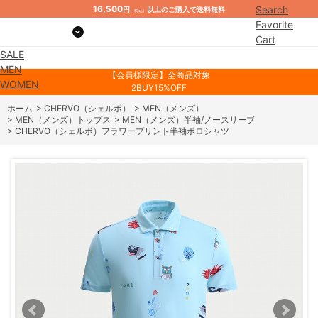
16,500
Search
円
以上のご購入で送料無料
（税込）
Favorite
Cart
SALE
Mypage
MEN
【会員様限定】全商品対象
WOMEN
2BUY15%OFF
ホーム
>
CHERVO（シェルボ）
>
MEN（メンズ）
>
MEN（メンズ）トップス
>
MEN（メンズ）半袖/ノースリーブ
>
CHERVO（シェルボ）フラワープリント半袖ポロシャツ