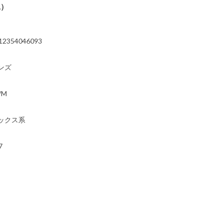
込）
12354046093
ンズ
/M
ックス系
7