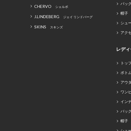
バッグ
CHERVO
シェルボ
帽子
J.LINDEBERG
ジェイ リンドバーグ
シュ
SKINS
スキンズ
アク
レディ
トッ
ボト
アウ
ワン
イン
バッグ
帽子
シュ