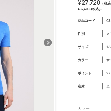
¥27,720
（税
¥39,600
（税込）
商品コード
03
性別
メ
サイズ
46
カラー
サ
ポイント
27
在庫
△
カラー