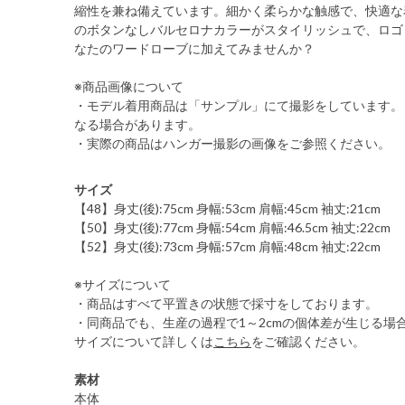
縮性を兼ね備えています。細かく柔らかな触感で、快適な
のボタンなしバルセロナカラーがスタイリッシュで、ロゴ
なたのワードローブに加えてみませんか？
※商品画像について
・モデル着用商品は「サンプル」にて撮影をしています。
なる場合があります。
・実際の商品はハンガー撮影の画像をご参照ください。
サイズ
【48】身丈(後):75cm 身幅:53cm 肩幅:45cm 袖丈:21cm
【50】身丈(後):77cm 身幅:54cm 肩幅:46.5cm 袖丈:22cm
【52】身丈(後):73cm 身幅:57cm 肩幅:48cm 袖丈:22cm
※サイズについて
・商品はすべて平置きの状態で採寸をしております。
・同商品でも、生産の過程で1～2cmの個体差が生じる場
サイズについて詳しくは
こちら
をご確認ください。
素材
本体