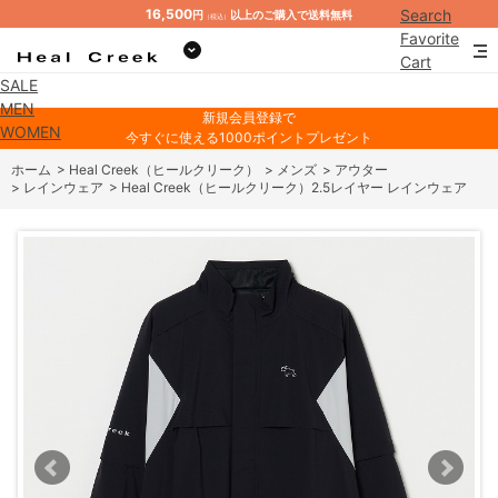
16,500
Search
円
以上のご購入で送料無料
（税込）
Favorite
Cart
SALE
Mypage
MEN
新規会員登録で
WOMEN
今すぐに使える1000ポイントプレゼント
ホーム
>
Heal Creek（ヒールクリーク）
>
メンズ
>
アウター
>
レインウェア
>
Heal Creek（ヒールクリーク）2.5レイヤー レインウェア