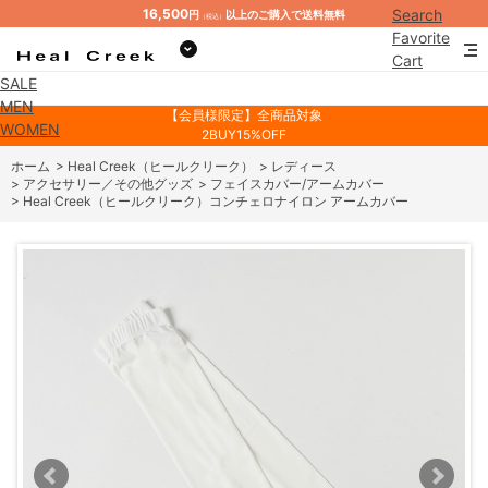
16,500
Search
円
以上のご購入で送料無料
（税込）
Favorite
Cart
SALE
Mypage
MEN
【会員様限定】全商品対象
WOMEN
2BUY15%OFF
ホーム
>
Heal Creek（ヒールクリーク）
>
レディース
>
アクセサリー／その他グッズ
>
フェイスカバー/アームカバー
>
Heal Creek（ヒールクリーク）コンチェロナイロン アームカバー