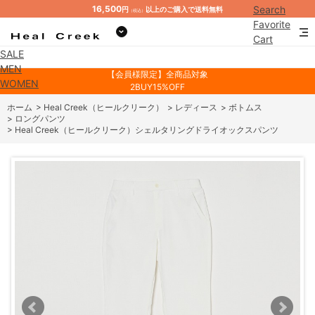
16,500
Search
円
以上のご購入で送料無料
（税込）
Favorite
Cart
SALE
Mypage
MEN
【会員様限定】全商品対象
WOMEN
2BUY15%OFF
ホーム
>
Heal Creek（ヒールクリーク）
>
レディース
>
ボトムス
>
ロングパンツ
>
Heal Creek（ヒールクリーク）シェルタリングドライオックスパンツ