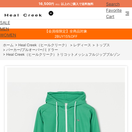
16,500
Search
円
以上のご購入で送料無料
（税込）
Favorite
Cart
SALE
Mypage
MEN
【会員様限定】全商品対象
WOMEN
2BUY15%OFF
ホーム
>
Heal Creek（ヒールクリーク）
>
レディース
>
トップス
>
パーカー/プルオーバー/ミドラー
>
Heal Creek（ヒールクリーク）トリコットメッシュフルジップブルゾン