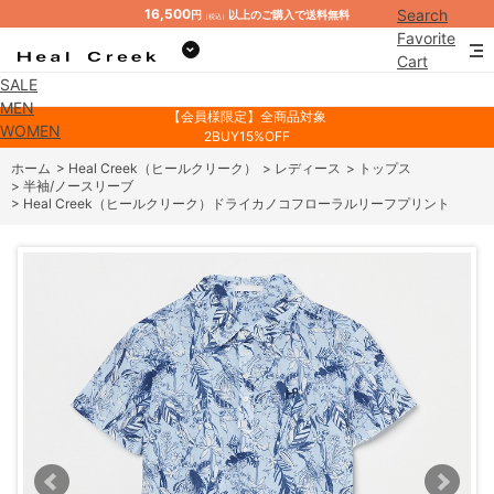
16,500
Search
円
以上のご購入で送料無料
（税込）
Favorite
Cart
SALE
Mypage
MEN
【会員様限定】全商品対象
WOMEN
2BUY15%OFF
ホーム
>
Heal Creek（ヒールクリーク）
>
レディース
>
トップス
>
半袖/ノースリーブ
>
Heal Creek（ヒールクリーク）ドライカノコフローラルリーフプリント