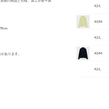
 実際の商品と仕様、加工が若干異
42/L
40/M
78cm
42/L
40/M
合があります。
42/L