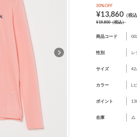
30%OFF
¥13,860
（税
¥19,800
（税込）
商品コード
00
性別
レ
サイズ
42
カラー
L
ポイント
13
在庫
△