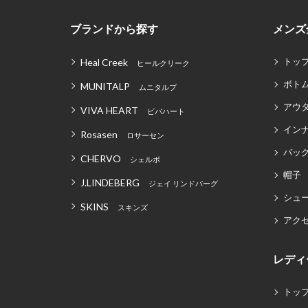
ブランドから探す
メンズ
トッ
Heal Creek
ヒールクリーク
ボト
MUNITALP
ムニタルプ
アウ
VIVA HEART
ビバハート
イン
Rosasen
ロサーセン
バッグ
CHERVO
シェルボ
帽子
J.LINDEBERG
ジェイ リンドバーグ
シュ
SKINS
スキンズ
アク
レディ
トッ