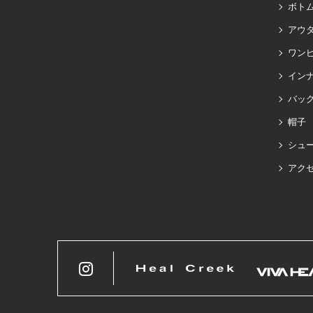
ボト
アウ
ワン
イン
バッグ
帽子
シュ
アク