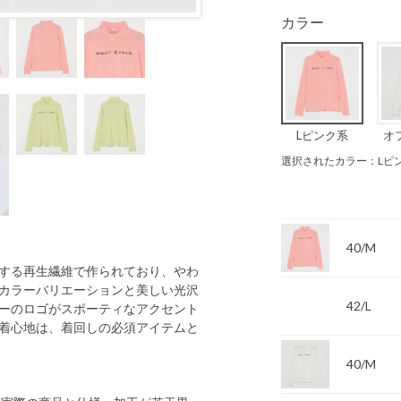
カラー
Lピンク系
オ
選択されたカラー：Lピ
40/M
する再生繊維で作られており、やわ
カラーバリエーションと美しい光沢
42/L
ーのロゴがスポーティなアクセント
着心地は、着回しの必須アイテムと
40/M