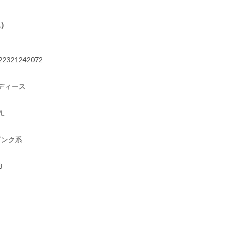
込）
22321242072
ディース
/L
ピンク系
8