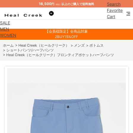
16,500
Search
円
以上のご購入で送料無料
（税込）
Favorite
Cart
SALE
Mypage
MEN
【会員様限定】全商品対象
WOMEN
2BUY15%OFF
ホーム
>
Heal Creek（ヒールクリーク）
>
メンズ
>
ボトムス
>
ショートパンツ/ハーフパンツ
>
Heal Creek（ヒールクリーク）フロンティアポケットハーフパンツ