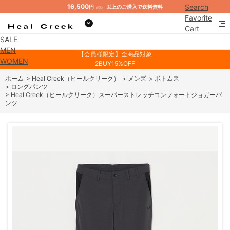
16,500
Search
円
以上のご購入で送料無料
（税込）
Favorite
Cart
SALE
Mypage
MEN
【会員様限定】全商品対象
WOMEN
2BUY15%OFF
ホーム
>
Heal Creek（ヒールクリーク）
>
メンズ
>
ボトムス
>
ロングパンツ
>
Heal Creek（ヒールクリーク）スーパーストレッチコンフォートジョガーパ
ンツ