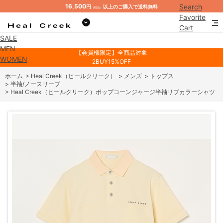
16,500
Search
円
以上のご購入で送料無料
（税込）
Favorite
Cart
SALE
Mypage
MEN
【会員様限定】全商品対象
WOMEN
2BUY15%OFF
ホーム
>
Heal Creek（ヒールクリーク）
>
メンズ
>
トップス
>
半袖/ノースリーブ
>
Heal Creek（ヒールクリーク）ポップコーンジャージ半袖リブカラーシャツ