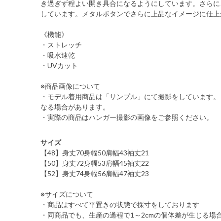
き過ぎず程よい開き具合になるようにしています。さらに
しています。メタルボタンでさらに上品なイメージに仕上
《機能》
・ストレッチ
・吸水速乾
・UVカット
※商品画像について
・モデル着用商品は「サンプル」にて撮影をしています。
なる場合があります。
・実際の商品はハンガー撮影の画像をご参照ください。
サイズ
【48】身丈70身幅50肩幅43袖丈21
【50】身丈72身幅53肩幅45袖丈22
【52】身丈74身幅56肩幅47袖丈23
※サイズについて
・商品はすべて平置きの状態で採寸をしております
・同商品でも、生産の過程で1～2cmの個体差が生じる場