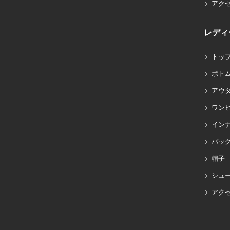
アク
レディ
トッ
ボト
アウ
ワン
イン
バッグ
帽子
シュ
アク