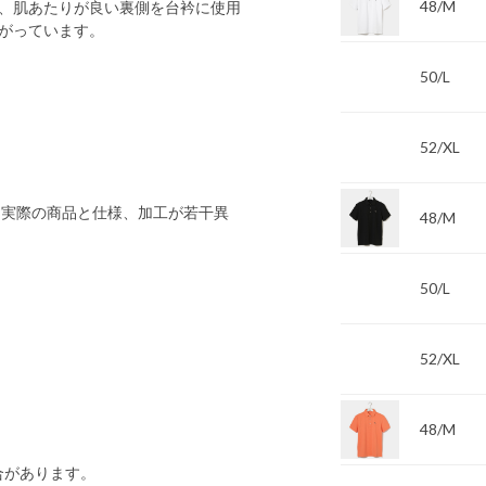
48/M
、肌あたりが良い裏側を台衿に使用
がっています。
50/L
52/XL
 実際の商品と仕様、加工が若干異
48/M
50/L
52/XL
48/M
合があります。