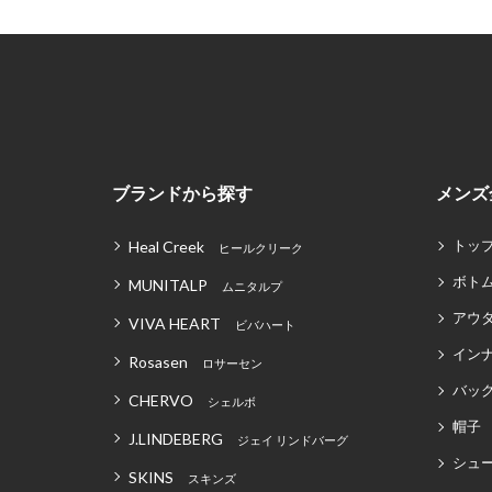
ブランドから探す
メンズ
トッ
Heal Creek
ヒールクリーク
ボト
MUNITALP
ムニタルプ
アウ
VIVA HEART
ビバハート
イン
Rosasen
ロサーセン
バッグ
CHERVO
シェルボ
帽子
J.LINDEBERG
ジェイ リンドバーグ
シュ
SKINS
スキンズ