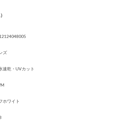
込）
12124048005
ンズ
水速乾・UVカット
/M
フホワイト
3