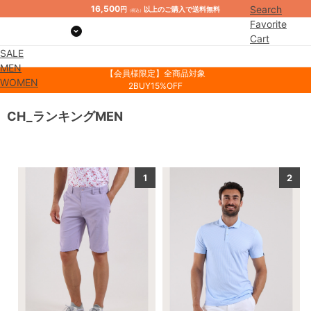
16,500
Search
円
以上のご購入で送料無料
（税込）
Favorite
Cart
SALE
Mypage
MEN
【会員様限定】全商品対象
WOMEN
2BUY15%OFF
CH_ランキングMEN
1
2