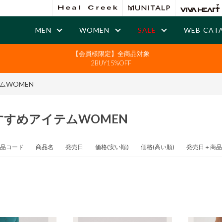
MEN
WOMEN
SALE
WEB CAT
【会員様限定】全商品対象
2BUY15%OFF
ムWOMEN
すすめアイテムWOMEN
品コード
商品名
発売日
価格(安い順)
価格(高い順)
発売日＋商品