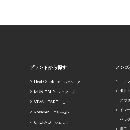
ブランドから探す
メンズ
トッ
Heal Creek
ヒールクリーク
ボト
MUNITALP
ムニタルプ
アウ
VIVA HEART
ビバハート
イン
Rosasen
ロサーセン
バッグ
CHERVO
シェルボ
帽子