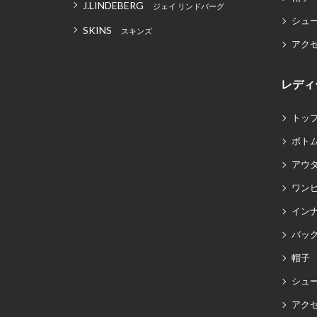
J.LINDEBERG
ジェイ リンドバーグ
シュ
SKINS
スキンズ
アク
レディ
トッ
ボト
アウ
ワン
イン
バッグ
帽子
シュ
アク