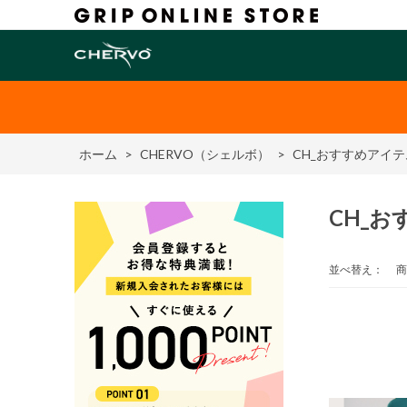
ホーム
>
CHERVO（シェルボ）
>
CH_おすすめアイテ
CH_お
並べ替え：
商