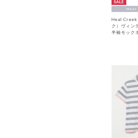
Heal Cr
ク）ヴィン
半袖モック