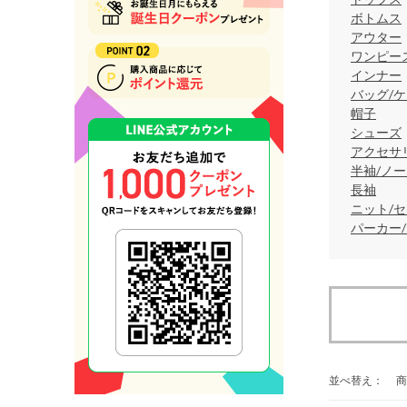
ボトムス
アウター
ワンピー
インナー
バッグ/ケ
帽子
シューズ
アクセサ
半袖/ノ
長袖
ニット/
パーカー
並べ替え：
商