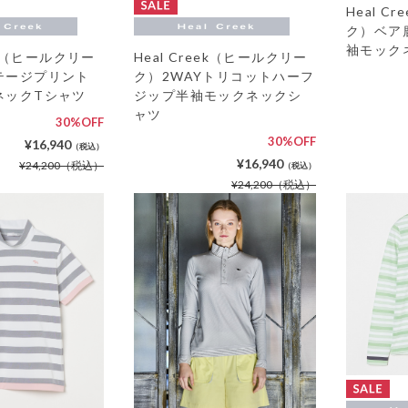
Heal C
ク）ベア
袖モック
eek（ヒールクリー
Heal Creek（ヒールクリー
テージプリント
ク）2WAYトリコットハーフ
ネックTシャツ
ジップ半袖モックネックシ
ャツ
30%OFF
30%OFF
¥16,940
（税込）
¥16,940
¥24,200
（税込）
（税込）
¥24,200
（税込）