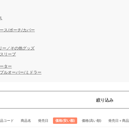
ス
ース/ポーチ/カバー
リー／その他グッズ
ースリーブ
セーター
/プルオーバー/ミドラー
絞り込み
品コード
商品名
発売日
価格(安い順)
価格(高い順)
発売日＋商品