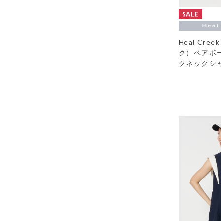
Heal Cr
ク）ベアボ
クネックシ