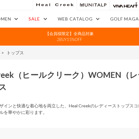
MEN
SALE
WEB CATALOG
GOLF MAGA
【会員様限定】全商品対象
2BUY15%OFF
>
トップス
reek
（ヒールクリーク）
WOMEN
（レ
ス
ザインと快適な着心地を両立した、Heal Creekのレディーストップ
ルを華やかに彩ります。