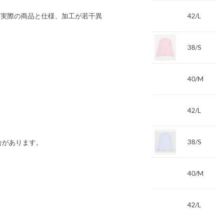
 実際の商品と仕様、加工が若干異
42/L
38/S
40/M
42/L
38/S
合があります。
40/M
42/L