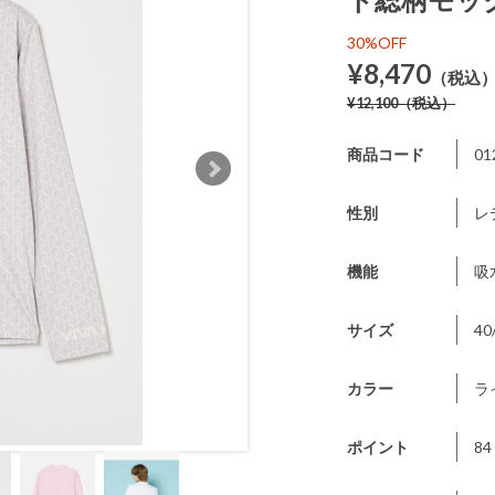
30%OFF
¥8,470
（税込
¥12,100
（税込）
商品コード
01
性別
レ
機能
吸
サイズ
40
カラー
ラ
ポイント
84