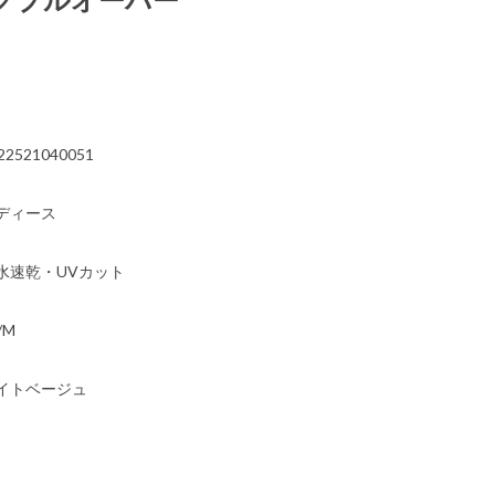
）
22521040051
ディース
水速乾・UVカット
/M
イトベージュ