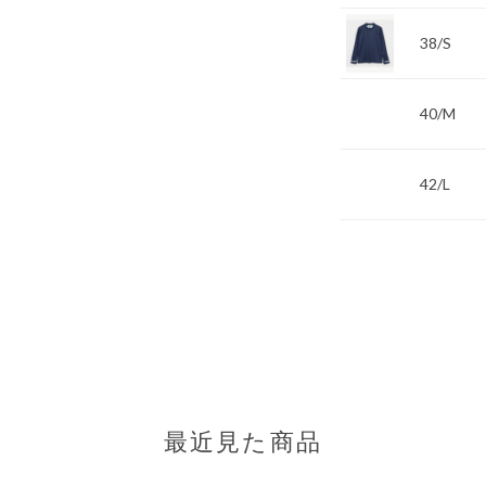
38/S
40/M
42/L
最近見た商品