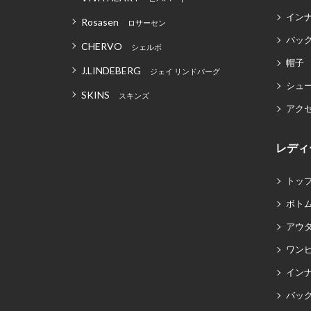
イン
Rosasen
ロサーセン
バッグ
CHERVO
シェルボ
帽子
J.LINDEBERG
ジェイ リンドバーグ
シュ
SKINS
スキンズ
アク
レディ
トッ
ボト
アウ
ワン
イン
バッグ