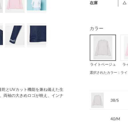
在庫
△
カラー
ライトベージュ
ラ
選択されたカラー：ライ
速乾とUVカット機能を兼ね備えた生
、両袖の大きめロゴが映え、インナ
38/S
40/M