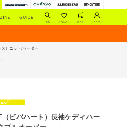
ZINE
GUIDE
検索
お気に入り
カート
マイページ
ース）ニット/セーター
ー
EART（ビバハート）長袖ケディハー
クプルオーバー