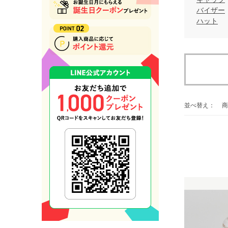
バイザー
ハット
並べ替え：
商