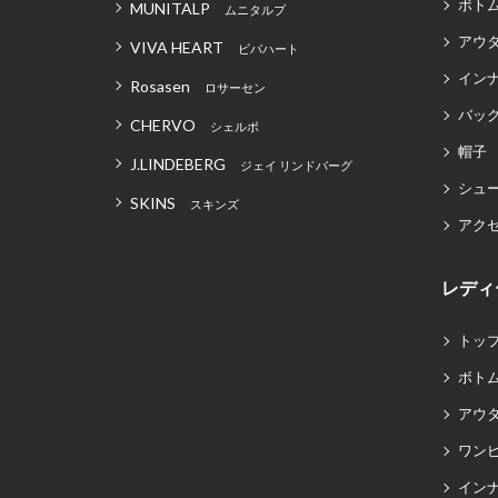
ボト
MUNITALP
ムニタルプ
アウ
VIVA HEART
ビバハート
イン
Rosasen
ロサーセン
バッグ
CHERVO
シェルボ
帽子
J.LINDEBERG
ジェイ リンドバーグ
シュ
SKINS
スキンズ
アク
レディ
トッ
ボト
アウ
ワン
イン