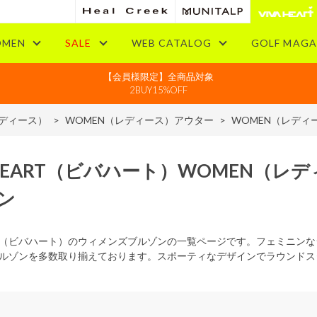
MEN
SALE
WEB CATALOG
GOLF MAGA
【会員様限定】全商品対象
2BUY15%OFF
レディース）
>
WOMEN（レディース）アウター
>
WOMEN（レディ
HEART
（ビバハート）
WOMEN
（レデ
ン
EART（ビバハート）のウィメンズブルゾンの一覧ページです。フェミニ
ルゾンを多数取り揃えております。スポーティなデザインでラウンドス