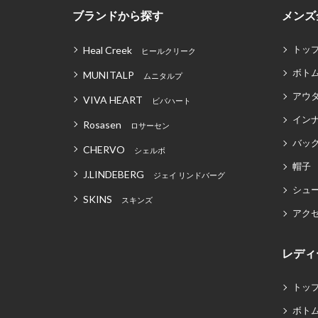
ブランドから探す
メンズ
トッ
Heal Creek
ヒールクリーク
ボト
MUNITALP
ムニタルプ
アウ
VIVA HEART
ビバハート
イン
Rosasen
ロサーセン
バッグ
CHERVO
シェルボ
帽子
J.LINDEBERG
ジェイ リンドバーグ
シュ
SKINS
スキンズ
アク
レディ
トッ
ボト