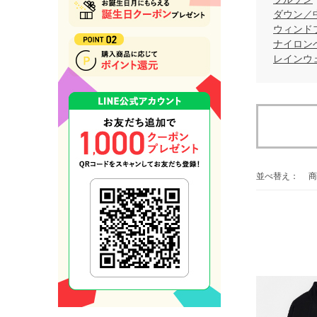
ダウン／
ウィンド
ナイロン
レインウ
並べ替え：
商