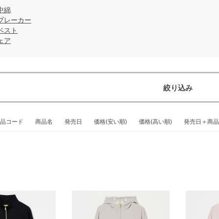
中綿
ブレーカー
ベスト
ェア
絞り込み
品コード
商品名
発売日
価格(安い順)
価格(高い順)
発売日＋商品