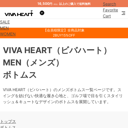
16,500
Search
円
以上のご購入で送料無料
（税込）
Favorite
Cart
SALE
Mypage
MEN
【会員様限定】全商品対象
WOMEN
2BUY15%OFF
VIVA HEART
（ビバハート）
MEN
（メンズ）
ボトムス
VIVA HEART（ビバハート）のメンズボトムス一覧ページです。ス
イングを妨げない快適な履き心地と、ゴルフ場で目を引くスタイリ
ッシュ＆キュートなデザインのボトムスを展開しています。
トップス
ボトムス