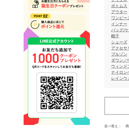
ボトムス
アウター
ワンピー
インナー
バッグ/ケ
帽子
シューズ
アクセサ
ブルゾン
ダウン／
ウィンド
ナイロン
レインウ
並べ替え：
商