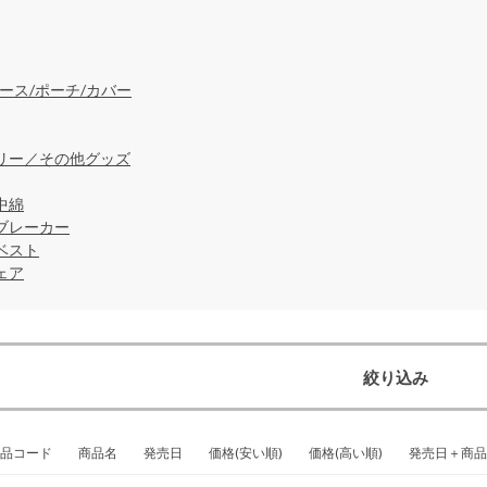
ース/ポーチ/カバー
リー／その他グッズ
中綿
ブレーカー
ベスト
ェア
絞り込み
品コード
商品名
発売日
価格(安い順)
価格(高い順)
発売日＋商品