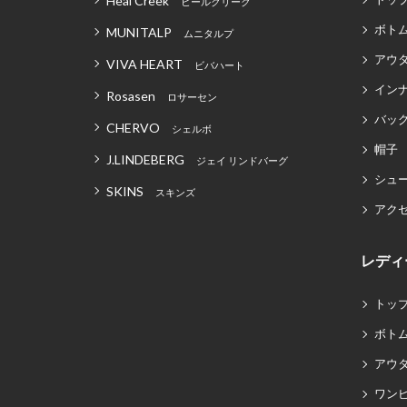
Heal Creek
ヒールクリーク
ボト
MUNITALP
ムニタルプ
アウ
VIVA HEART
ビバハート
イン
Rosasen
ロサーセン
バッグ
CHERVO
シェルボ
帽子
J.LINDEBERG
ジェイ リンドバーグ
シュ
SKINS
スキンズ
アク
レディ
トッ
ボト
アウ
ワン