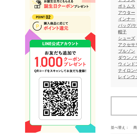
ボトムス
アウター
インナー
バッグ/ケ
帽子
シューズ
アクセサ
ブルゾン
ダウン／
ウィンド
ナイロン
レインウ
並べ替え：
商