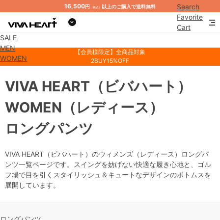
16,500
Search
円
以上のご購入で送料無料
（税込）
Favorite
Cart
SALE
Mypage
MEN
【会員様限定】全商品対象
WOMEN
2BUY15%OFF
VIVA HEART
（ビバハート）
WOMEN
（レディース）
ロングパンツ
VIVA HEART（ビバハート）のウィメンズ（レディース）ロングパ
ンツ一覧ページです。スイングを妨げない快適な履き心地と、ゴル
フ場で目を引くスタイリッシュ＆キュートなデザインのボトムスを
展開しています。
ロングパンツ