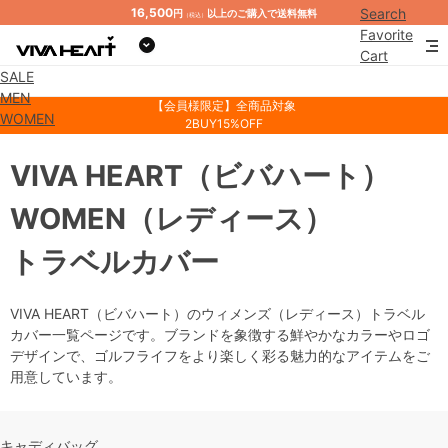
16,500
Search
円
以上のご購入で送料無料
（税込）
Favorite
Cart
SALE
Mypage
MEN
【会員様限定】全商品対象
WOMEN
2BUY15%OFF
VIVA HEART
（ビバハート）
WOMEN
（レディース）
トラベルカバー
VIVA HEART（ビバハート）のウィメンズ（レディース）トラベル
カバー一覧ページです。ブランドを象徴する鮮やかなカラーやロゴ
デザインで、ゴルフライフをより楽しく彩る魅力的なアイテムをご
用意しています。
キャディバッグ