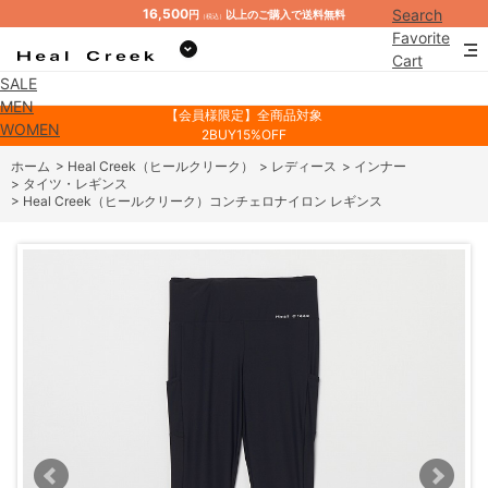
16,500
Search
円
以上のご購入で送料無料
（税込）
Favorite
Cart
SALE
Mypage
MEN
【会員様限定】全商品対象
WOMEN
2BUY15%OFF
ホーム
>
Heal Creek（ヒールクリーク）
>
レディース
>
インナー
>
タイツ・レギンス
>
Heal Creek（ヒールクリーク）コンチェロナイロン レギンス