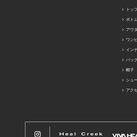
トッ
ボト
アウ
ワン
イン
バッグ
帽子
シュ
アク