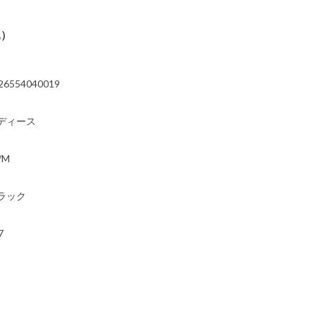
込）
26554040019
ディース
/M
ラック
7