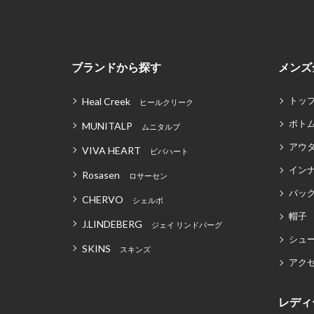
ブランドから探す
メンズ
トッ
Heal Creek
ヒールクリーク
ボト
MUNITALP
ムニタルプ
アウ
VIVA HEART
ビバハート
イン
Rosasen
ロサーセン
バッグ
CHERVO
シェルボ
帽子
J.LINDEBERG
ジェイ リンドバーグ
シュ
SKINS
スキンズ
アク
レディ