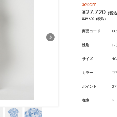
30%OFF
¥27,720
（税
¥39,600
（税込）
商品コード
00
性別
レ
サイズ
40
カラー
ブ
ポイント
27
在庫
×