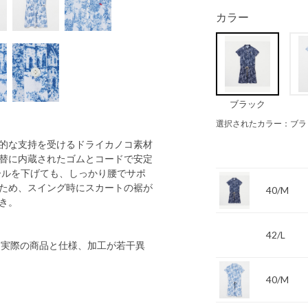
カラー
ブラック
選択されたカラー：ブラ
的な支持を受けるドライカノコ素材
替に内蔵されたゴムとコードで安定
ールを下げても、しっかり腰でサポ
ため、スイング時にスカートの裾が
40/M
き。
42/L
 実際の商品と仕様、加工が若干異
40/M